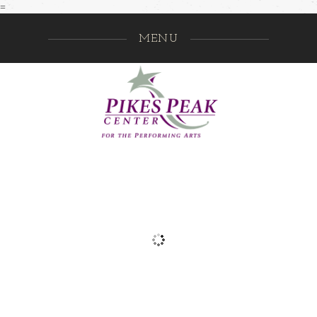
=
MENU
Pikes Pe
GO